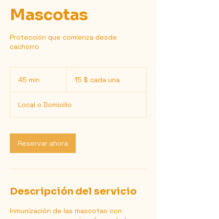
Mascotas
Protección que comienza desde
cachorro
15
$
45 min
4
15 $ cada una
cada
una
5
Local o Domicilio
m
i
n
Reservar ahora
Descripción del servicio
Inmunización de las mascotas con