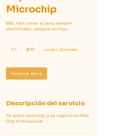
Microchip
Más fácil volver a casa, siempre
identificado, siempre contigo.
35
dólares
1 h
1
$35
Local o Domicilio
estadounidenses
Reservar ahora
Descripción del servicio
Se aplica microchip y se registra en Red
Chip Internacional