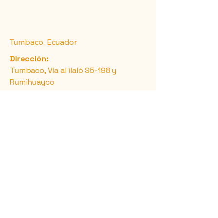
Tumbaco, Ecuador
Dirección:
​Tumbaco, Vía al ilaló S5-198 y
Rumihuayco
Horarios:
Lun- Vie: 9 AM A 6 PM
Sab y Dom: Previa Cita
Teléfono:
+593 979387574