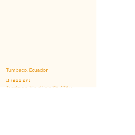
Tumbaco, Ecuador
Dirección:
​Tumbaco, Vía al ilaló S5-198 y
Rumihuayco
Horarios:
Lun- Vie: 9 AM A 6 PM
Sab y Dom: Previa Cita